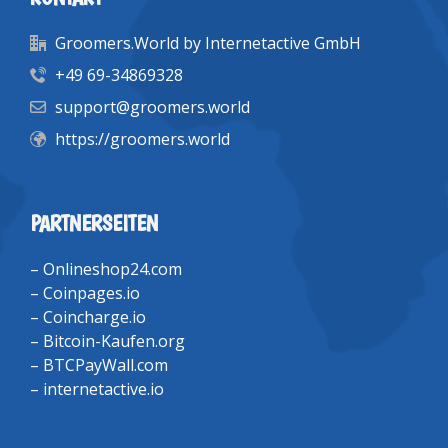
Groomers.World by Internetactive GmbH
+49 69-34869328
support@groomers.world
https://groomers.world
PARTNERSEITEN
–
Onlineshop24.com
–
Coinpages.io
–
Coincharge.io
–
Bitcoin-Kaufen.org
–
BTCPayWall.com
–
internetactive.io