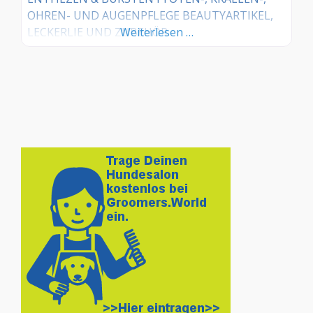
OHREN- UND AUGENPFLEGE BEAUTYARTIKEL,
LECKERLIE UND ZUBEHÖR
Weiterlesen …