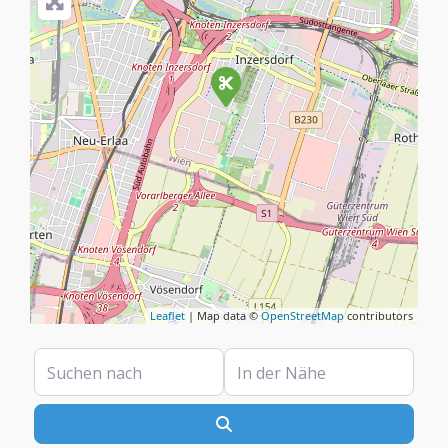
Leaflet
| Map data ©
OpenStreetMap
contributors
Suchen nach
In der Nähe
Suchen