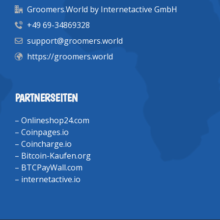
Groomers.World by Internetactive GmbH
+49 69-34869328
support@groomers.world
https://groomers.world
PARTNERSEITEN
–
Onlineshop24.com
–
Coinpages.io
–
Coincharge.io
–
Bitcoin-Kaufen.org
–
BTCPayWall.com
–
internetactive.io