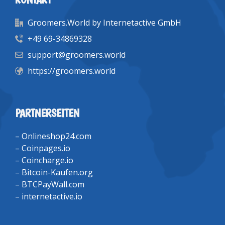
Groomers.World by Internetactive GmbH
+49 69-34869328
support@groomers.world
https://groomers.world
PARTNERSEITEN
–
Onlineshop24.com
–
Coinpages.io
–
Coincharge.io
–
Bitcoin-Kaufen.org
–
BTCPayWall.com
–
internetactive.io