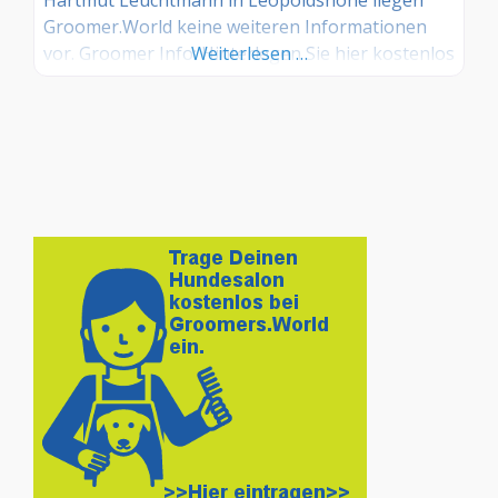
Groomer.World keine weiteren Informationen
vor. Groomer Info: Hinterlegen Sie hier kostenlos
Weiterlesen …
Ihre Sprechzeiten, Leistungen und weitere Infos
– jetzt kostenlos anmelden! Sind Sie Kunde dieses
Hundesalons? Dann teilen Sie Ihre Erfahrungen
über die Kommentarfunktion unten mit anderen
Hundebesitzer/innen!