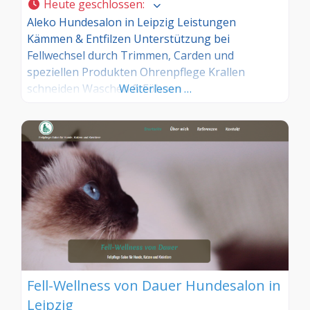
Heute geschlossen
:
Aleko Hundesalon in Leipzig Leistungen
Kämmen & Entfilzen Unterstützung bei
Fellwechsel durch Trimmen, Carden und
speziellen Produkten Ohrenpflege Krallen
schneiden Waschen & Föhnen
Weiterlesen …
Fell-Wellness von Dauer Hundesalon in
Leipzig