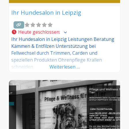
Ihr Hundesalon in Leipzig
Heute geschlossen
:
Ihr Hundesalon in Leipzig Leistungen Beratung
Kämmen & Entfilzen Unterstützung bei
Fellwechsel durch Trimmen, Carden und
speziellen Produkten Ohrenpflege Krallen
schneiden
Weiterlesen …