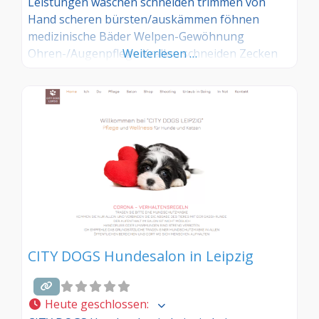
Leistungen waschen schneiden trimmen von
Hand scheren bürsten/auskämmen föhnen
medizinische Bäder Welpen-Gewöhnung
Ohren-/Augenpflege Krallen schneiden Zecken
Weiterlesen …
entfernen Flohbehandlung/Flohbad
CITY DOGS Hundesalon in Leipzig
Heute geschlossen
: