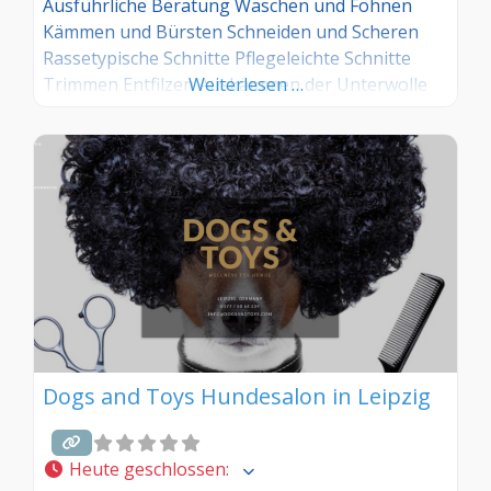
Ausführliche Beratung Waschen und Föhnen
Kämmen und Bürsten Schneiden und Scheren
Rassetypische Schnitte Pflegeleichte Schnitte
Trimmen Entfilzen Auskämmen der Unterwolle
Weiterlesen …
Krallenschneiden Augen-und Ohrenpflege
Pfotenpflege Hochwertige Pflegeprodukte
Dogs and Toys Hundesalon in Leipzig
Heute geschlossen
: