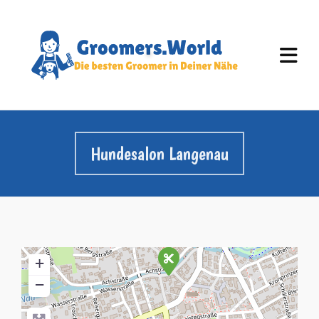
Hundesalon Langenau
+
−