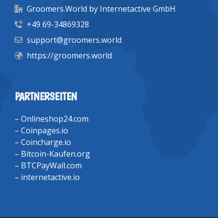
Groomers.World by Internetactive GmbH
+49 69-34869328
support@groomers.world
https://groomers.world
PARTNERSEITEN
–
Onlineshop24.com
–
Coinpages.io
–
Coincharge.io
–
Bitcoin-Kaufen.org
–
BTCPayWall.com
–
internetactive.io