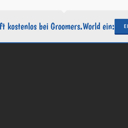
ft kostenlos bei Groomers.World ein:
E
.World | Ein Projekt der
Internetactive GmbH
| Wordpress-Website