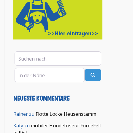
Suchen nach
In der Nähe
Suchen
NEUESTE KOMMENTARE
en
Rainer
zu
Flotte Locke Heusenstamm
Katy
zu
mobiler Hundefriseur FördeFell
in Kiel