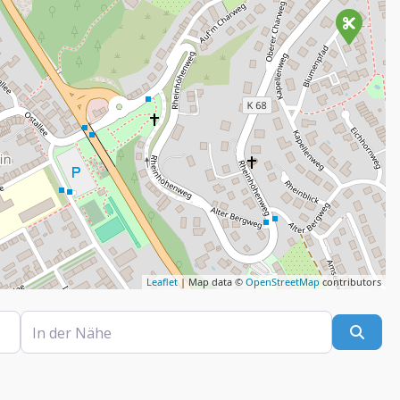
Leaflet
| Map data ©
OpenStreetMap
contributors
In der Nähe
Such