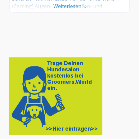
(Carding) Augen-, Ohren-, Krallen- und
Weiterlesen …
Ballenpflege Entfilzen