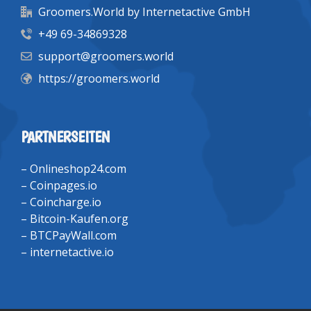
Groomers.World by Internetactive GmbH
+49 69-34869328
support@groomers.world
https://groomers.world
PARTNERSEITEN
–
Onlineshop24.com
–
Coinpages.io
–
Coincharge.io
–
Bitcoin-Kaufen.org
–
BTCPayWall.com
–
internetactive.io