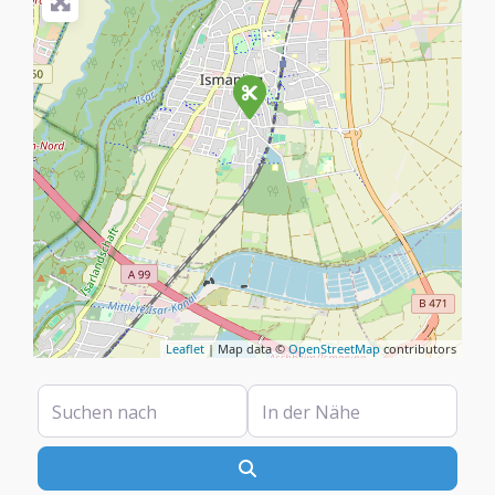
Leaflet
| Map data ©
OpenStreetMap
contributors
Suchen nach
In der Nähe
Suchen