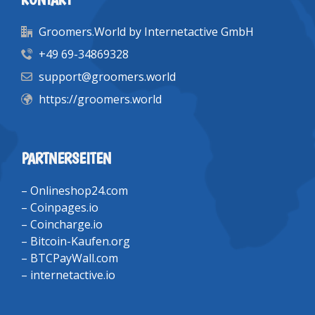
Groomers.World by Internetactive GmbH
+49 69-34869328
support@groomers.world
https://groomers.world
PARTNERSEITEN
–
Onlineshop24.com
–
Coinpages.io
–
Coincharge.io
–
Bitcoin-Kaufen.org
–
BTCPayWall.com
–
internetactive.io