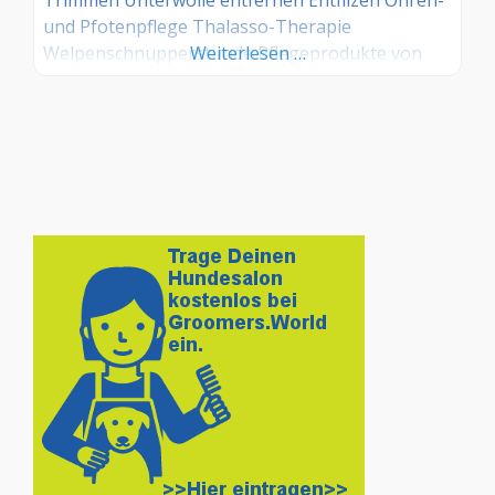
und Pfotenpflege Thalasso-Therapie
Welpenschnupperstunde Pflegeprodukte von
Weiterlesen …
MIAU&WOOF Für die Behandlung und Pflege der
Hunde verwende ich ausschließlich qualitativ
hochwertige Markenprodukte der Firma
MIAU&WOOF. MIAU&WOOF bietet
anspruchsvollen Hunde- und Katzenhaltern
hochwertigste Pflegeprodukte, die speziell für
eine optimale Fellpflege für Rassehunde,
Mischlinge und Katzen entwickelt wurden.