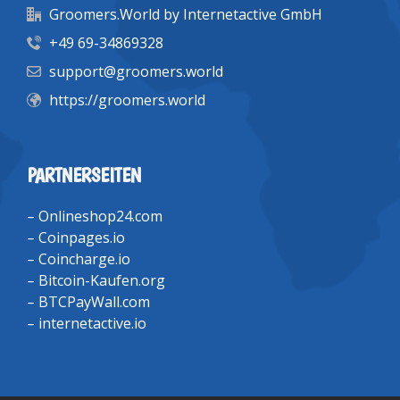
Groomers.World by Internetactive GmbH
+49 69-34869328
support@groomers.world
https://groomers.world
PARTNERSEITEN
–
Onlineshop24.com
–
Coinpages.io
–
Coincharge.io
–
Bitcoin-Kaufen.org
–
BTCPayWall.com
–
internetactive.io