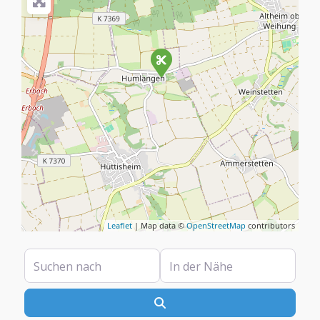
Leaflet
| Map data ©
OpenStreetMap
contributors
Suchen nach
In der Nähe
Suchen