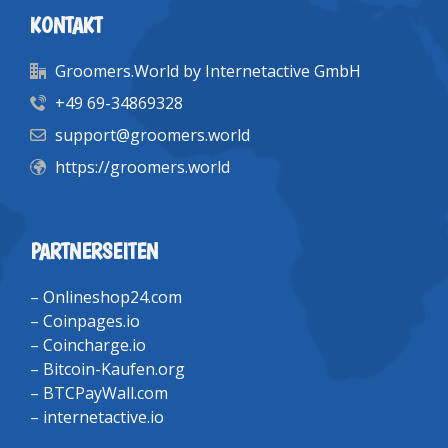
KONTAKT
Groomers.World by Internetactive GmbH
+49 69-34869328
support@groomers.world
https://groomers.world
PARTNERSEITEN
–
Onlineshop24.com
–
Coinpages.io
–
Coincharge.io
–
Bitcoin-Kaufen.org
–
BTCPayWall.com
–
internetactive.io