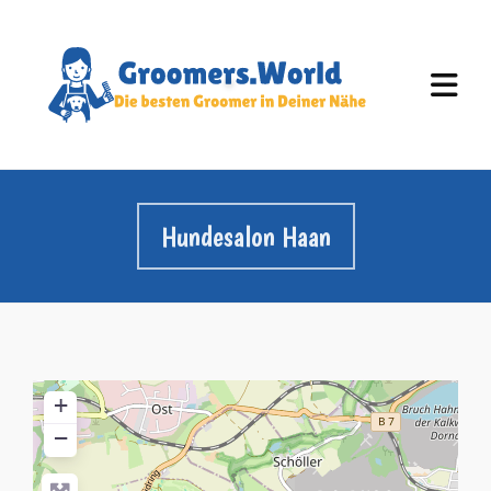
Hundesalon Haan
+
−