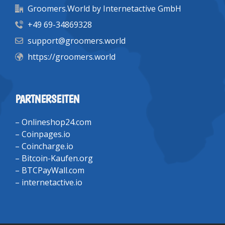
Groomers.World by Internetactive GmbH
+49 69-34869328
support@groomers.world
https://groomers.world
PARTNERSEITEN
–
Onlineshop24.com
–
Coinpages.io
–
Coincharge.io
–
Bitcoin-Kaufen.org
–
BTCPayWall.com
–
internetactive.io