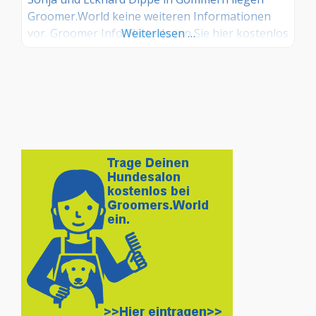
Groomer.World keine weiteren Informationen
vor. Groomer Info: Hinterlegen Sie hier kostenlos
Weiterlesen …
Ihre Sprechzeiten, Leistungen und weitere Infos
– jetzt kostenlos anmelden! Sind Sie Kunde dieses
Hundesalons? Dann teilen Sie Ihre Erfahrungen
über die Kommentarfunktion unten mit anderen
Hundebesitzer/innen!