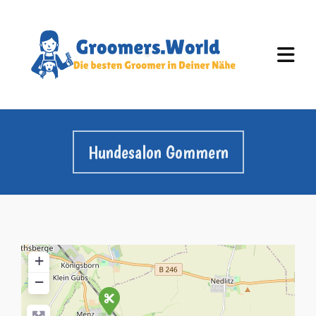
Hundesalon Gommern
+
−