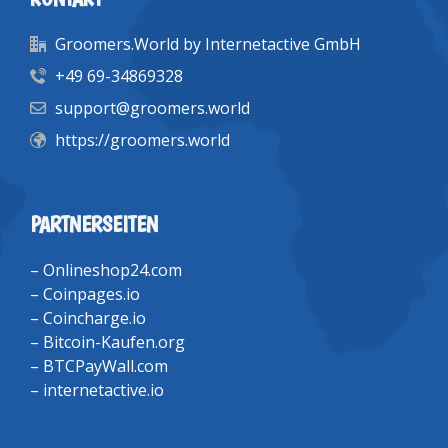
Groomers.World by Internetactive GmbH
+49 69-34869328
support@groomers.world
https://groomers.world
PARTNERSEITEN
–
Onlineshop24.com
–
Coinpages.io
–
Coincharge.io
–
Bitcoin-Kaufen.org
–
BTCPayWall.com
–
internetactive.io