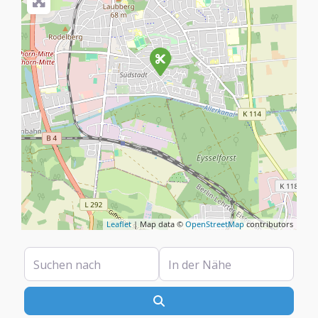
Leaflet
| Map data ©
OpenStreetMap
contributors
Suchen nach
In der Nähe
Suchen