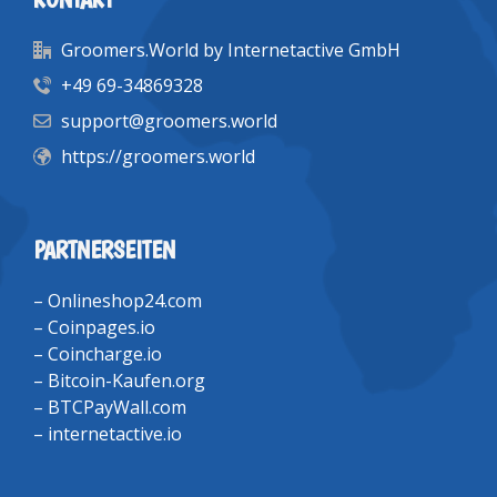
Groomers.World by Internetactive GmbH
+49 69-34869328
support@groomers.world
https://groomers.world
PARTNERSEITEN
–
Onlineshop24.com
–
Coinpages.io
–
Coincharge.io
–
Bitcoin-Kaufen.org
–
BTCPayWall.com
–
internetactive.io