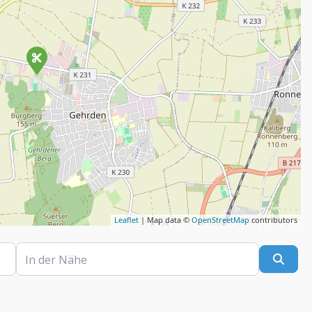
Leaflet
| Map data ©
OpenStreetMap
contributors
In der Nähe
Such