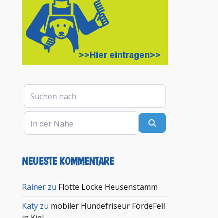
Suchen nach
In der Nähe
Suchen
NEUESTE KOMMENTARE
en
Rainer
zu
Flotte Locke Heusenstamm
Katy
zu
mobiler Hundefriseur FördeFell
in Kiel