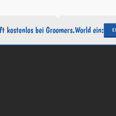
ft kostenlos bei Groomers.World ein:
E
.World | Ein Projekt der
Internetactive GmbH
| Wordpress-Website