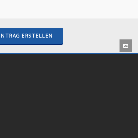
–
internetactive.io
INTRAG ERSTELLEN
 by
Onlineshop24