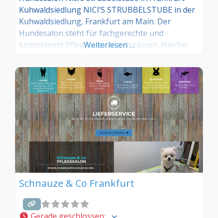
Kuhwaldsiedlung NICI’S STRUBBELSTUBE in der
Kuhwaldsiedlung, Frankfurt am Main. Der
Hundesalon steht für fachgerechte und
kompetente Pflege aller Hunderassen. Hierbei
Weiterlesen …
steht der liebevolle Umgang mit Ihren
Vierbeinern im Mittelpunkt, denn dem Wohl
Ihres Hundes widme ich besonderes Augenmerk.
Leistungen – Waschen und Fönen – Entfilzen und
Kämmen – Zecken entfernen (bei Bedarf) –
Trimmen –
Schnauze & Co Frankfurt
Gerade geschlossen
: