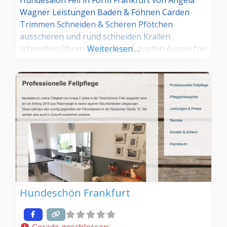
Hundesalon Fell in Form Frankfurt von Angela
Wagner Leistungen Baden & Föhnen Carden
Trimmen Schneiden & Scheren Pfötchen
ausscheren und rund schneiden Krallen
schneiden Ohren reinigen ggf. zupfen Augen frei
Weiterlesen …
schneiden, ggf. Kopfhaar kürzen
Zeckenentfernung GRATIS
Welpeneingewöhnung THALASSO für Hunde Der
Hundesalon Fell in Form Frankfurt ist Mitglied im
Bundesverband der Groomer e.V. (BVdG)
Hundeschön Frankfurt
Gerade geschlossen
: