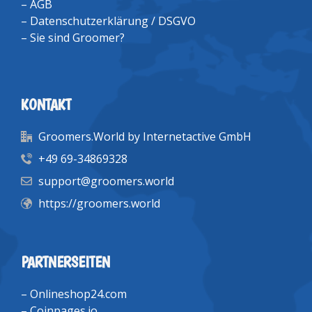
–
AGB
–
Datenschutzerklärung / DSGVO
–
Sie sind Groomer?
KONTAKT
Groomers.World by Internetactive GmbH
+49 69-34869328
support@groomers.world
https://groomers.world
PARTNERSEITEN
–
Onlineshop24.com
–
Coinpages.io