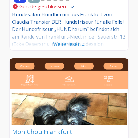
Gerade geschlossen
:
Hundesalon Hundherum aus Frankfurt von
Claudia Transier DER Hundefriseur für alle Felle!
Der Hundefriseur „HUNDherum“ befindet sich
am Rande von Frankfurt-Nied, in der Sauerstr. 12
(Ecke Oeserstr.). In meinem Hundesalon
Weiterlesen …
verwende ich ausschließlich professionelles
Werkzeug und hochwertige Shampoos und
Pflegemittel der Firma „Dog Moments“, „Paul
Mitchell“ und „PSH“. Selbstverständlich werden
nach jeder Behandlung die Werkzeuge und der
Arbeitstisch gereinigt und
Mon Chou Frankfurt