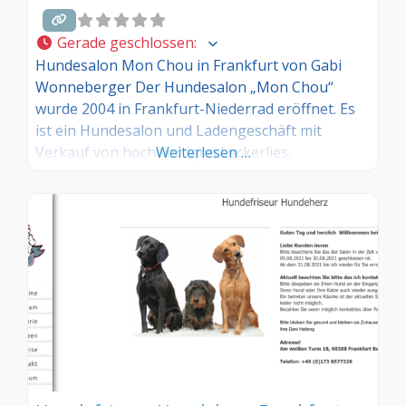
Gerade geschlossen
:
Hundesalon Mon Chou in Frankfurt von Gabi
Wonneberger Der Hundesalon „Mon Chou“
wurde 2004 in Frankfurt-Niederrad eröffnet. Es
ist ein Hundesalon und Ladengeschäft mit
Verkauf von hochwertigen Leckerlies,
Weiterlesen …
ausgefallenen Accessoires, wie Halsbänder,
Leinen etc. Im Salon wird mit hochwertigen,
professionellen Geräten gearbeitet und es
werden ausschließlich Produkte von Le Pooch
und Kebelyn benutzt, die speziell für die
Bedürfnisse der Hundehaut