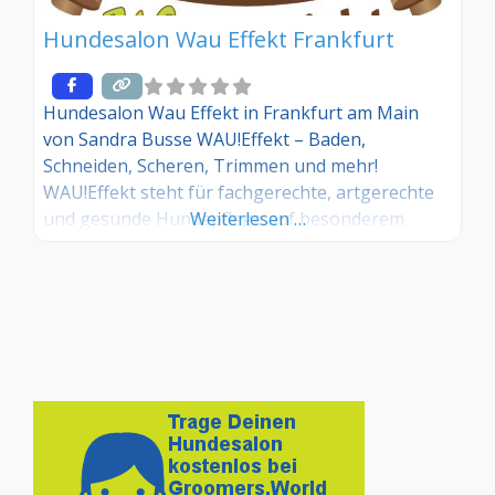
Hundesalon Wau Effekt Frankfurt
Hundesalon Wau Effekt in Frankfurt am Main
von Sandra Busse WAU!Effekt – Baden,
Schneiden, Scheren, Trimmen und mehr!
WAU!Effekt steht für fachgerechte, artgerechte
und gesunde Hundepflege auf besonderem
Weiterlesen …
Niveau. Sie können wählen zwischen klassischem
Schnitt nach Rassestandard oder individuell nach
Kundenwunsch (Petclip). Der Hundesalon Wau
Effekt befindet sich in Frankfurt in der
Nauheimer Straße 12, am Rande Bockenheims
zur Messe