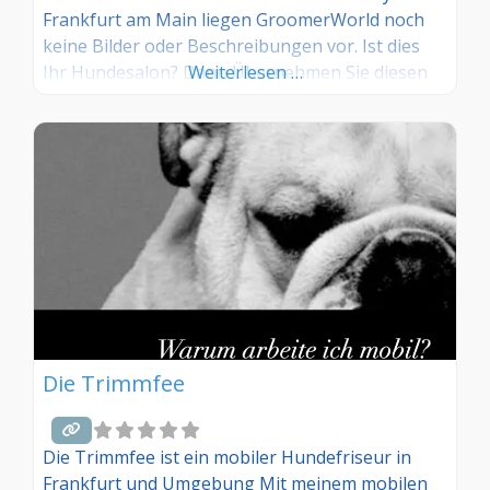
Frankfurt am Main liegen GroomerWorld noch
keine Bilder oder Beschreibungen vor. Ist dies
Ihr Hundesalon? Dann Übernehmen Sie diesen
Weiterlesen …
Eintrag und tragen Sie die entsprechenden
Informationen ein. Sind Sie Kunde in diesem
Hundesalon, dann teilen Sie uns Ihre
Erfahrungen über die Kommentarfunktion gerne
Die Trimmfee
Die Trimmfee ist ein mobiler Hundefriseur in
Frankfurt und Umgebung Mit meinem mobilen