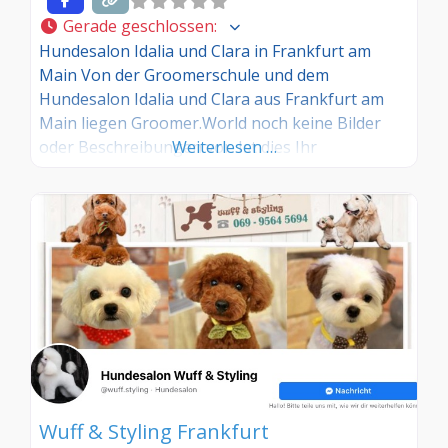
Gerade geschlossen
:
Hundesalon Idalia und Clara in Frankfurt am
Main Von der Groomerschule und dem
Hundesalon Idalia und Clara aus Frankfurt am
Main liegen Groomer.World noch keine Bilder
oder Beschreibungen vor. Ist dies Ihr
Weiterlesen …
Hundesalon? Dann Übernehmen Sie diesen
Eintrag und tragen Sie die entsprechenden
Informationen ein. Sind Sie Kunde in diesem
Hundesalon, dann teilen Sie uns Ihre
Erfahrungen über die Kommentarfunktion
Wuff & Styling Frankfurt