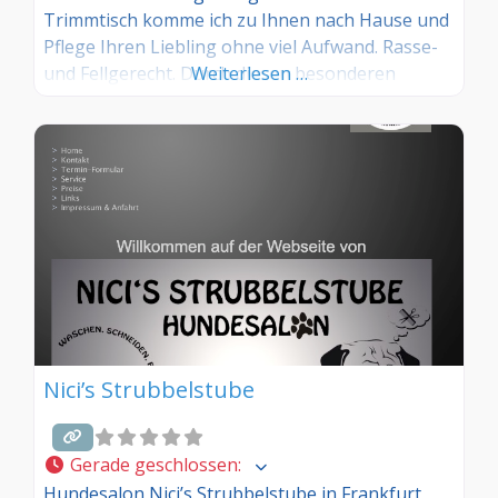
Trimmtisch komme ich zu Ihnen nach Hause und
Pflege Ihren Liebling ohne viel Aufwand. Rasse-
und Fellgerecht. Durch diesen besonderen
Weiterlesen …
Service ist es mir möglich, auf die speziellen
Bedürfnisse Ihres treuen Vierbeiners und Ihre
Wünsche einzugehen. Ich biete meinen Service
für Haustiere in Frankfurt am Main, Hattersheim,
Hofheim, Eschborn,
Nici’s Strubbelstube
Gerade geschlossen
:
Hundesalon Nici’s Strubbelstube in Frankfurt