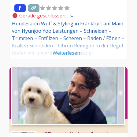
Gerade geschlossen
:
Hundesalon Wuff & Styling in Frankfurt am Main
von Hyunjoo Yoo Leistungen – Schneiden –
Trimmen – Entfilzen – Scheren – Baden / Fönen –
Krallen Schneiden – Ohren Reinigen In der Regel
bieten wir unseren Kunden klassig-
Weiterlesen …
rassentypische oder modern-populäre Schnitte
an. Je nach Rasse und Pflegezustand ist dafür ein
Arbeitsaufwand von ca. 1 bis 3 Stunden
erforderlich. Folgende Arbeitsschritte