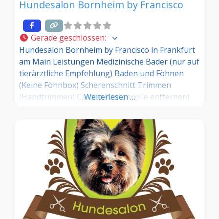
Hundesalon Bornheim by Francisco
Gerade geschlossen
:
Hundesalon Bornheim by Francisco in Frankfurt
am Main Leistungen Medizinische Bäder (nur auf
tierärztliche Empfehlung) Baden und Föhnen
(Keine Föhnbox) Scherenschnitt Trimmen
(Handtrimmen) Carden (Unterwolle entfernen)
Weiterlesen …
Showgrooming Welpentraining (3
Trainingseinheinten für Welpen und Junghunde
ab 50,00€ inkl. einmalig Baden und Föhnen) ;
Dauer: ca. 10-15 Minuten) Über Francisco Die
Ausbildung zum Groomer hat Francisco Ferreira
Vasconcellos im Alter von 14