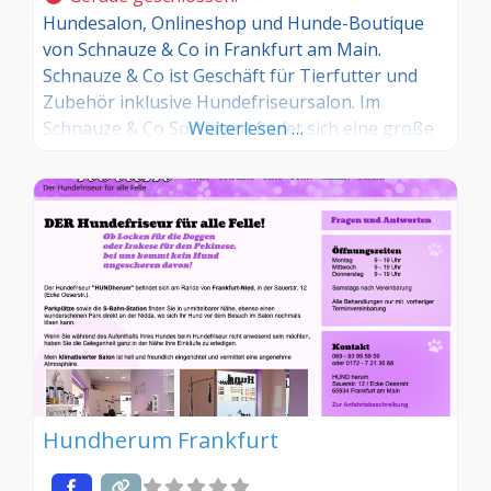
Hundesalon, Onlineshop und Hunde-Boutique
von Schnauze & Co in Frankfurt am Main.
Schnauze & Co ist Geschäft für Tierfutter und
Zubehör inklusive Hundefriseursalon. Im
Schnauze & Co Sortiment findet sich eine große
Weiterlesen …
Auswahl frischen, natürlichen Tierfutters
namhafter Hersteller: Von Frischfleisch über
Dörrfleisch bis hin zu Diätfutter ist alles dabei,
was Tierherzen begehren. Angeboten werden
aber nicht nur Futter, Halsbänder, Leinen
Hundherum Frankfurt