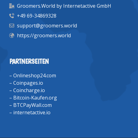
Groomers.World by Internetactive GmbH
+49 69-34869328
support@groomers.world
https://groomers.world
PARTNERSEITEN
–
Onlineshop24.com
–
Coinpages.io
–
Coincharge.io
–
Bitcoin-Kaufen.org
–
BTCPayWall.com
–
internetactive.io