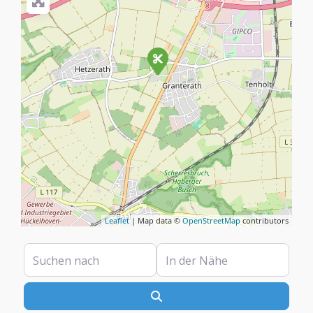
Leaflet
| Map data ©
OpenStreetMap
contributors
Suchen nach
In der Nähe
Suchen