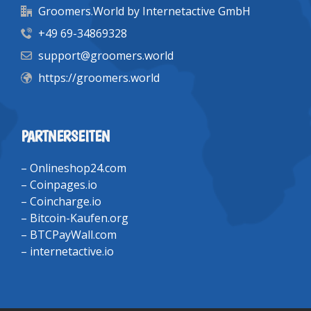
Groomers.World by Internetactive GmbH
+49 69-34869328
support@groomers.world
https://groomers.world
PARTNERSEITEN
–
Onlineshop24.com
–
Coinpages.io
–
Coincharge.io
–
Bitcoin-Kaufen.org
–
BTCPayWall.com
–
internetactive.io