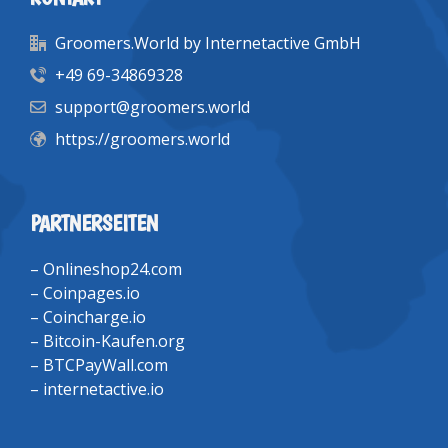
Groomers.World by Internetactive GmbH
+49 69-34869328
support@groomers.world
https://groomers.world
PARTNERSEITEN
–
Onlineshop24.com
–
Coinpages.io
–
Coincharge.io
–
Bitcoin-Kaufen.org
–
BTCPayWall.com
–
internetactive.io