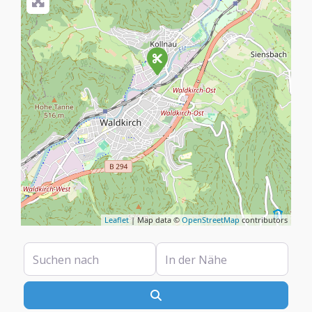
Leaflet
| Map data ©
OpenStreetMap
contributors
Suchen nach
In der Nähe
Suchen