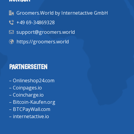
Groomers.World by Internetactive GmbH
+49 69-34869328
support@groomers.world
https://groomers.world
PARTNERSEITEN
–
Onlineshop24.com
–
Coinpages.io
–
Coincharge.io
–
Bitcoin-Kaufen.org
–
BTCPayWall.com
–
internetactive.io