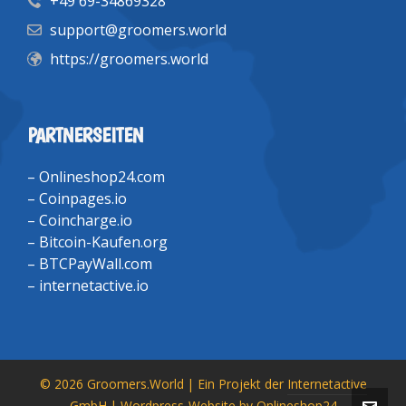
+49 69-34869328
support@groomers.world
https://groomers.world
PARTNERSEITEN
–
Onlineshop24.com
–
Coinpages.io
–
Coincharge.io
–
Bitcoin-Kaufen.org
–
BTCPayWall.com
–
internetactive.io
© 2026 Groomers.World | Ein Projekt der
Internetactive
GmbH
| Wordpress-Website by
Onlineshop24