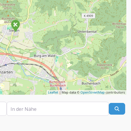
Leaflet
| Map data ©
OpenStreetMap
contributors
In der Nähe
Such