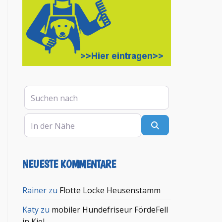
Suchen nach
In der Nähe
Suchen
NEUESTE KOMMENTARE
en
Rainer
zu
Flotte Locke Heusenstamm
Katy
zu
mobiler Hundefriseur FördeFell
in Kiel