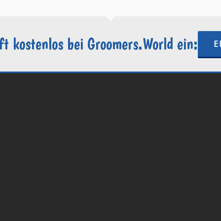
ft kostenlos bei Groomers.World ein:
E
.World | Ein Projekt der
Internetactive GmbH
| Wordpress-Website