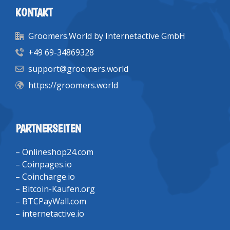
KONTAKT
Groomers.World by Internetactive GmbH
+49 69-34869328
support@groomers.world
https://groomers.world
PARTNERSEITEN
–
Onlineshop24.com
–
Coinpages.io
–
Coincharge.io
–
Bitcoin-Kaufen.org
–
BTCPayWall.com
–
internetactive.io