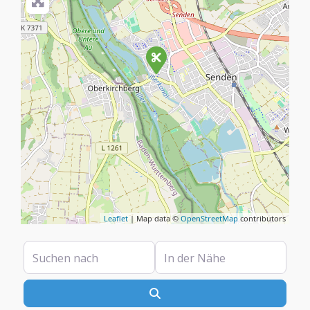
Leaflet
| Map data ©
OpenStreetMap
contributors
Suchen nach
In der Nähe
Suchen