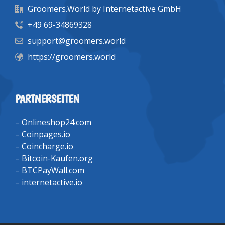
Groomers.World by Internetactive GmbH
+49 69-34869328
support@groomers.world
https://groomers.world
PARTNERSEITEN
–
Onlineshop24.com
–
Coinpages.io
–
Coincharge.io
–
Bitcoin-Kaufen.org
–
BTCPayWall.com
–
internetactive.io