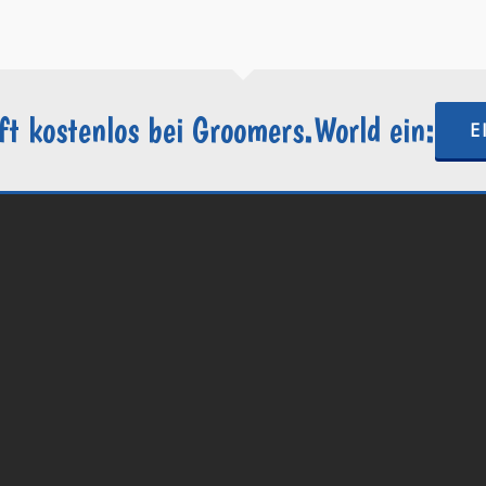
ft kostenlos bei Groomers.World ein:
E
.World | Ein Projekt der
Internetactive GmbH
| Wordpress-Website