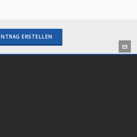
–
internetactive.io
INTRAG ERSTELLEN
 by
Onlineshop24