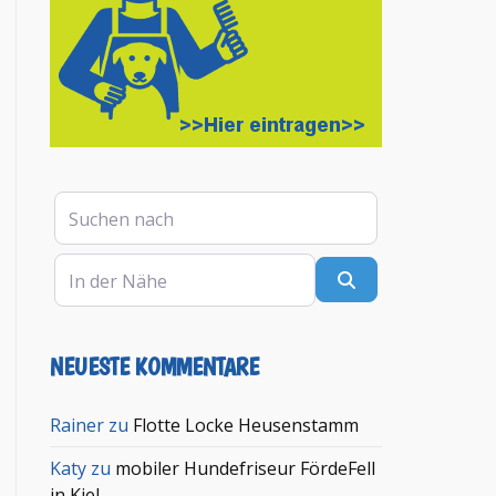
Suchen nach
In der Nähe
Suchen
NEUESTE KOMMENTARE
en
Rainer
zu
Flotte Locke Heusenstamm
Katy
zu
mobiler Hundefriseur FördeFell
in Kiel