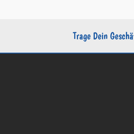
–
Sie sind Groomer?
Trage Dein Geschä
© 2026 Groomers