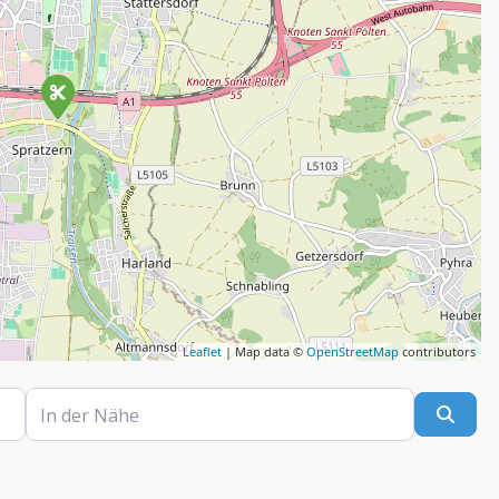
Leaflet
| Map data ©
OpenStreetMap
contributors
In der Nähe
Such