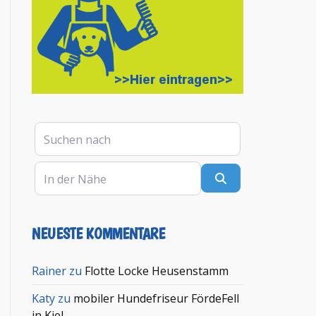
Suchen nach
In der Nähe
Suchen
NEUESTE KOMMENTARE
en
Rainer
zu
Flotte Locke Heusenstamm
Katy
zu
mobiler Hundefriseur FördeFell
in Kiel