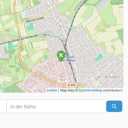
Leaflet
| Map data ©
OpenStreetMap
contributors
In der Nähe
Such