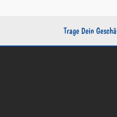
–
Sie sind Groomer?
Trage Dein Geschä
© 2026 Groomers