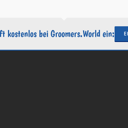
ft kostenlos bei Groomers.World ein:
E
.World | Ein Projekt der
Internetactive GmbH
| Wordpress-Website