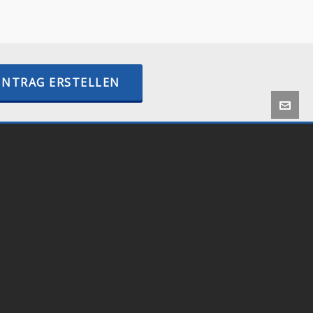
–
internetactive.io
INTRAG ERSTELLEN
 by
Onlineshop24