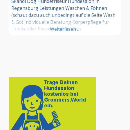
Skandi Dog Hundefriseur Hundesalon in
Regensburg Leistungen Waschen & Föhnen
(schaut dazu auch unbedingt auf die Seite Wash
& Go) Individuelle Beratung Körperpflege für
Hunde aller Rassen und Größen
Weiterlesen …
Welpenerstschnitt Handstripping
(rassegerechtes Trimmen, Entfernen von totem
Deckhaar) Entfilzen Biologisch schonende Pflege
mit Spezialprodukten für Haut und Fell Scheren
& Schneiden Carding (Unterwolle entfernen )
Ohren reinigen Krallen kürzen