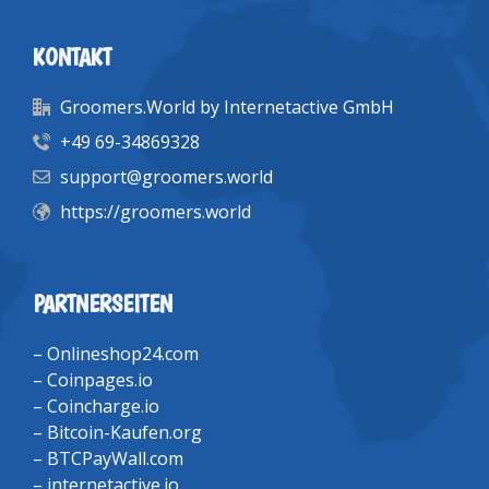
KONTAKT
Groomers.World by Internetactive GmbH
+49 69-34869328
support@groomers.world
https://groomers.world
PARTNERSEITEN
–
Onlineshop24.com
–
Coinpages.io
–
Coincharge.io
–
Bitcoin-Kaufen.org
–
BTCPayWall.com
–
internetactive.io