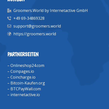
Groomers.World by Internetactive GmbH
+49 69-34869328
support@groomers.world
https://groomers.world
PARTNERSEITEN
–
Onlineshop24.com
–
Coinpages.io
–
Coincharge.io
–
Bitcoin-Kaufen.org
–
BTCPayWall.com
–
internetactive.io