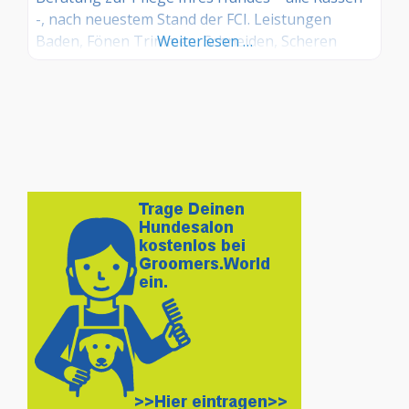
-, nach neuestem Stand der FCI. Leistungen
Baden, Fönen Trimmen, Schneiden, Scheren
Weiterlesen …
Entfilzen, Kämmen, Bürsten Auskämmen der
Unterwolle auf Wunsch auch nur Baden und
Kämmen Krallen-, Ohrenpflege Beratung zur
Pflege Ihres Hundes Ungezieferbekämpfung,
Zeckenentfernung