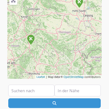
Leaflet
| Map data ©
OpenStreetMap
contributors
Suchen nach
In der Nähe
Suchen