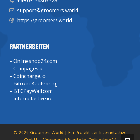
+49 69-34869328
support@groomers.world
https://groomers.world
PARTNERSEITEN
–
Onlineshop24.com
–
Coinpages.io
–
Coincharge.io
–
Bitcoin-Kaufen.org
–
BTCPayWall.com
–
internetactive.io
© 2026 Groomers.World | Ein Projekt der
Internetactive
GmbH
| Wordpress-Website by
Onlineshop24