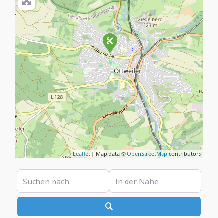
Leaflet
| Map data ©
OpenStreetMap
contributors
Suchen nach
In der Nähe
Suchen