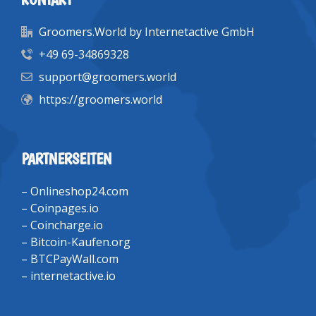
Groomers.World by Internetactive GmbH
+49 69-34869328
support@groomers.world
https://groomers.world
PARTNERSEITEN
–
Onlineshop24.com
–
Coinpages.io
–
Coincharge.io
–
Bitcoin-Kaufen.org
–
BTCPayWall.com
–
internetactive.io