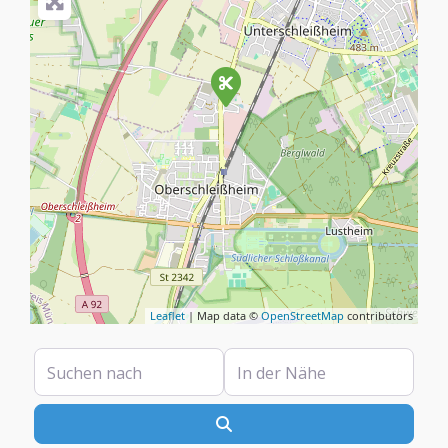
Leaflet
| Map data ©
OpenStreetMap
contributors
Suchen nach
In der Nähe
Suchen