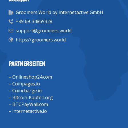
Groomers.World by Internetactive GmbH
+49 69-34869328
support@groomers.world
https://groomers.world
PARTNERSEITEN
–
Onlineshop24.com
–
Coinpages.io
–
Coincharge.io
–
Bitcoin-Kaufen.org
–
BTCPayWall.com
–
internetactive.io