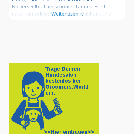
Niederseelbach im schönen Taunus. Er ist
naturnah gelegen – direkt am Waldrand und
Weiterlesen …
trotzdem mit öffentlichen Verkehrsmitteln zu
erreichen. Leistungen Baden Föhnen Entfilzen
Kämmen Schneiden Scheren Trimmen Ohren-
und Krallenpflege Ultraschall-Zahnreinigung
Carding (Unterwolle entfernen) Deshalb biete ich
außerdem noch Entspannungsverfahren wie
begleitende Musiktherapie und
Wellnessmassage für Hunde an,