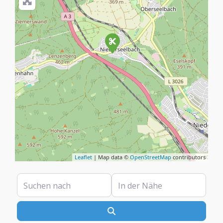
Leaflet
| Map data ©
OpenStreetMap
contributors
Suchen nach
In der Nähe
Suchen