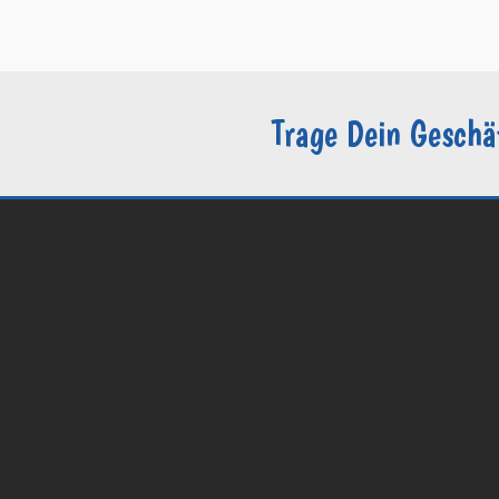
–
Sie sind Groomer?
Trage Dein Geschä
© 2026 Groomers