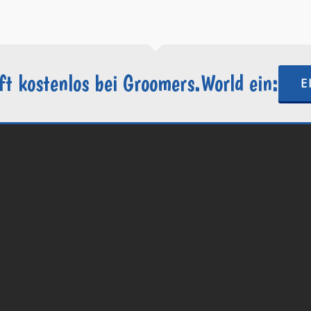
ft kostenlos bei Groomers.World ein:
E
.World | Ein Projekt der
Internetactive GmbH
| Wordpress-Website