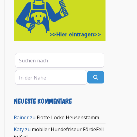
Suchen nach
In der Nähe
Suchen
NEUESTE KOMMENTARE
en
Rainer
zu
Flotte Locke Heusenstamm
Katy
zu
mobiler Hundefriseur FördeFell
in Kiel