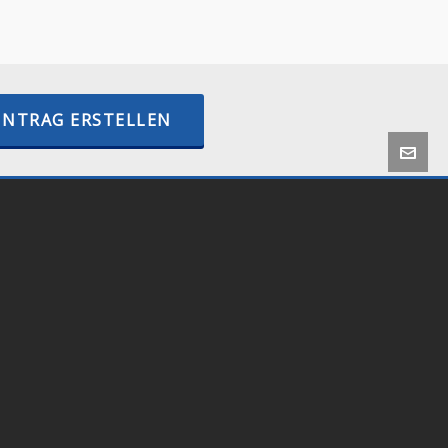
–
internetactive.io
INTRAG ERSTELLEN
 by
Onlineshop24