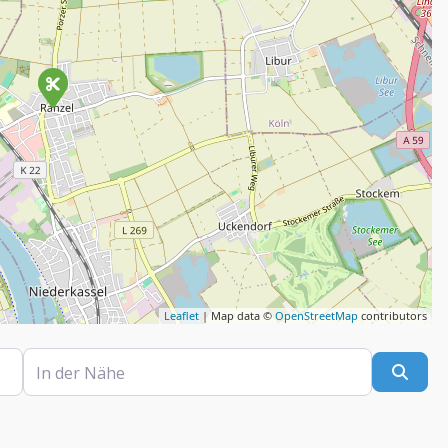
Leaflet
| Map data ©
OpenStreetMap
contributors
In der Nähe
Such