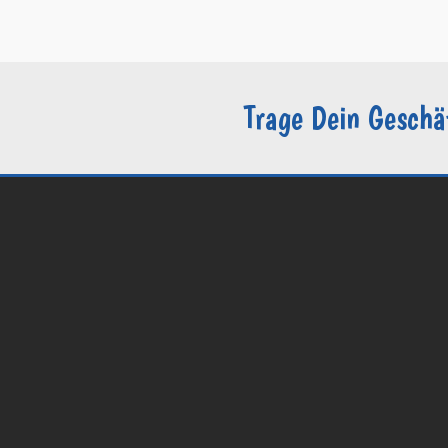
–
Sie sind Groomer?
Trage Dein Geschä
© 2026 Groomers