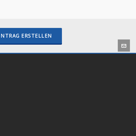
–
internetactive.io
INTRAG ERSTELLEN
 by
Onlineshop24