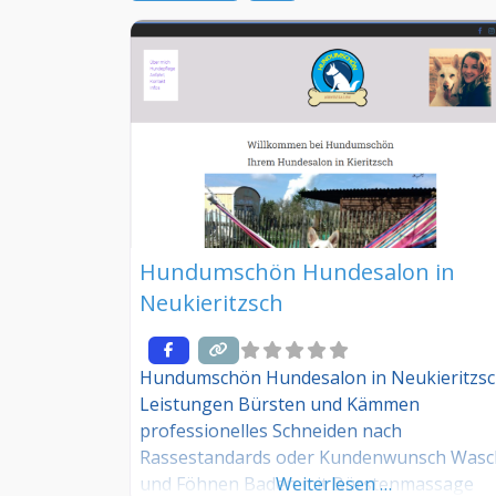
Hundumschön Hundesalon in
Neukieritzsch
Hundumschön Hundesalon in Neukieritzs
Leistungen Bürsten und Kämmen
professionelles Schneiden nach
Rassestandards oder Kundenwunsch Was
und Föhnen Baden mit Bürstenmassage
Weiterlesen …