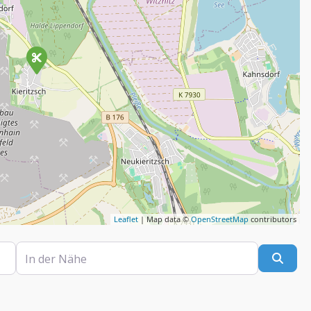
Leaflet
| Map data ©
OpenStreetMap
contributors
In der Nähe
Such