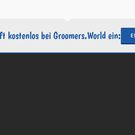
ft kostenlos bei Groomers.World ein:
E
.World | Ein Projekt der
Internetactive GmbH
| Wordpress-Website