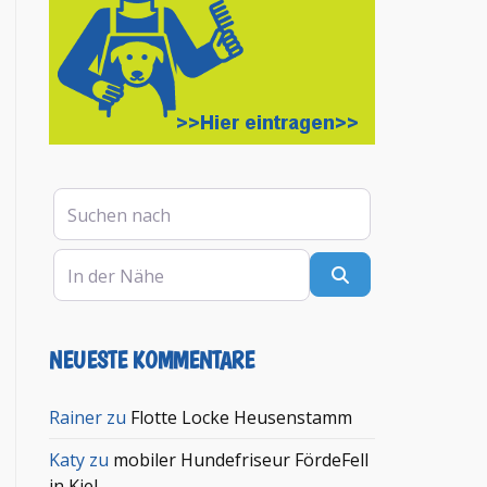
Suchen nach
In der Nähe
Suchen
NEUESTE KOMMENTARE
en
Rainer
zu
Flotte Locke Heusenstamm
Katy
zu
mobiler Hundefriseur FördeFell
in Kiel