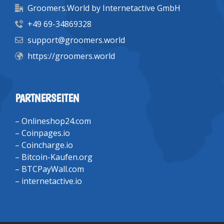
Groomers.World by Internetactive GmbH
+49 69-34869328
support@groomers.world
https://groomers.world
PARTNERSEITEN
–
Onlineshop24.com
–
Coinpages.io
–
Coincharge.io
–
Bitcoin-Kaufen.org
–
BTCPayWall.com
–
internetactive.io