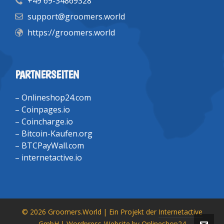
+49 69-34869328
support@groomers.world
https://groomers.world
PARTNERSEITEN
–
Onlineshop24.com
–
Coinpages.io
–
Coincharge.io
–
Bitcoin-Kaufen.org
–
BTCPayWall.com
–
internetactive.io
© 2026 Groomers.World | Ein Projekt der
Internetactive
GmbH
| Wordpress-Website by
Onlineshop24