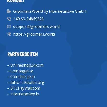
KONTAKT
Groomers.World by Internetactive GmbH
+49 69-34869328
support@groomers.world
https://groomers.world
PARTNERSEITEN
–
Onlineshop24.com
–
Coinpages.io
–
Coincharge.io
–
Bitcoin-Kaufen.org
–
BTCPayWall.com
–
internetactive.io