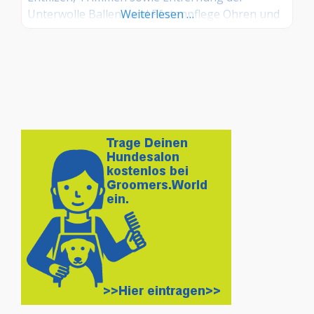
Unterwolle Ballen- und Pfotenpflege Ohren und
Weiterlesen …
Augenreinigung Krallenpflege Entfernung von
Flöhen, Läusen und sonstigen Ektoparasiten
Preise nach Preisliste