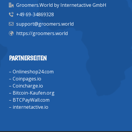
Groomers.World by Internetactive GmbH
+49 69-34869328
support@groomers.world
https://groomers.world
PARTNERSEITEN
–
Onlineshop24.com
–
Coinpages.io
–
Coincharge.io
–
Bitcoin-Kaufen.org
–
BTCPayWall.com
–
internetactive.io