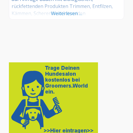
rückfettenden Produkten Trimmen, Entfilzen,
Kämmen, Scheren und Schneiden
Weiterlesen …
Ohrenreinigung (inkl. Haarentfernung aus den
Ohren) Krallen schneiden Zahnsteinentfernung
ohne Narkose