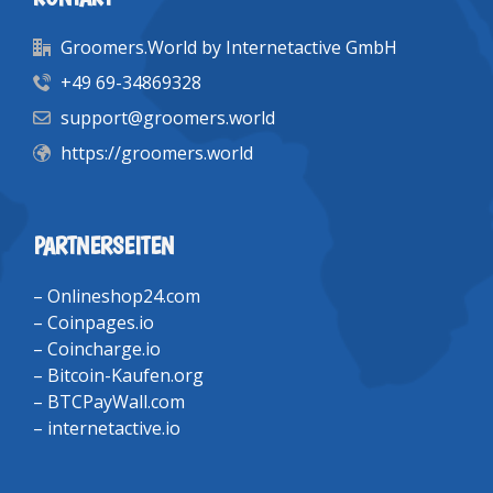
Groomers.World by Internetactive GmbH
+49 69-34869328
support@groomers.world
https://groomers.world
PARTNERSEITEN
–
Onlineshop24.com
–
Coinpages.io
–
Coincharge.io
–
Bitcoin-Kaufen.org
–
BTCPayWall.com
–
internetactive.io