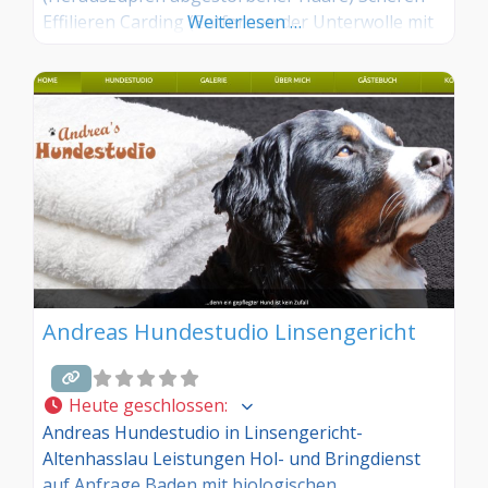
Effilieren Carding (Entfernen der Unterwolle mit
Weiterlesen …
Spezialwerkzeug) Ohren- und Krallenpflege Vom
Tierarzt verordnete medizinische Bäder
Andreas Hundestudio Linsengericht
Heute geschlossen
:
Andreas Hundestudio in Linsengericht-
Altenhasslau Leistungen Hol- und Bringdienst
auf Anfrage Baden mit biologischen,