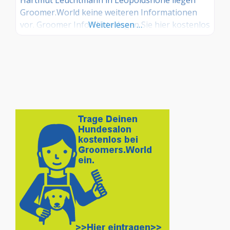
Groomer.World keine weiteren Informationen
vor. Groomer Info: Hinterlegen Sie hier kostenlos
Weiterlesen …
Ihre Sprechzeiten, Leistungen und weitere Infos
– jetzt kostenlos anmelden! Sind Sie Kunde dieses
Hundesalons? Dann teilen Sie Ihre Erfahrungen
über die Kommentarfunktion unten mit anderen
Hundebesitzer/innen!