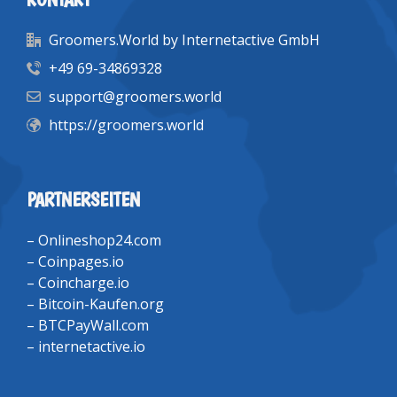
Groomers.World by Internetactive GmbH
+49 69-34869328
support@groomers.world
https://groomers.world
PARTNERSEITEN
–
Onlineshop24.com
–
Coinpages.io
–
Coincharge.io
–
Bitcoin-Kaufen.org
–
BTCPayWall.com
–
internetactive.io