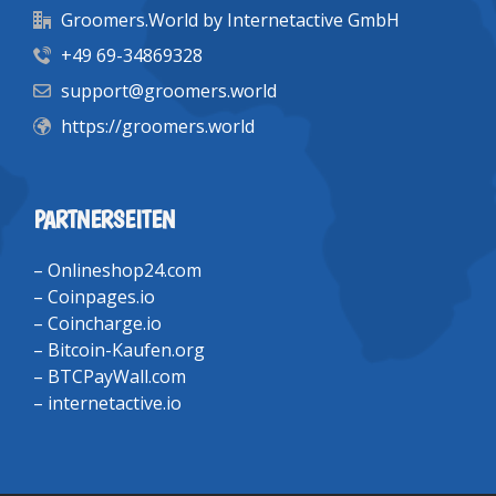
Groomers.World by Internetactive GmbH
+49 69-34869328
support@groomers.world
https://groomers.world
PARTNERSEITEN
–
Onlineshop24.com
–
Coinpages.io
–
Coincharge.io
–
Bitcoin-Kaufen.org
–
BTCPayWall.com
–
internetactive.io