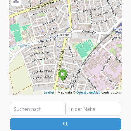
Leaflet
| Map data ©
OpenStreetMap
contributors
Suchen nach
In der Nähe
Suchen