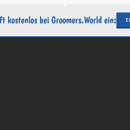
ft kostenlos bei Groomers.World ein:
E
.World | Ein Projekt der
Internetactive GmbH
| Wordpress-Website