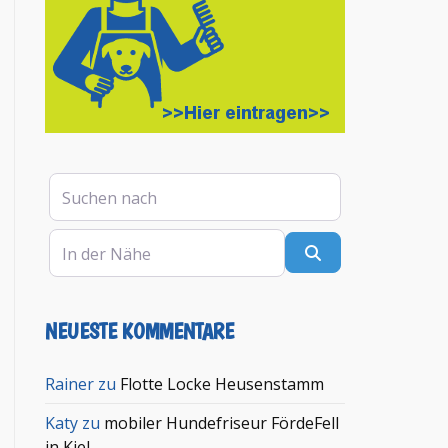
Suchen nach
In der Nähe
Suchen
NEUESTE KOMMENTARE
en
Rainer
zu
Flotte Locke Heusenstamm
Katy
zu
mobiler Hundefriseur FördeFell
in Kiel