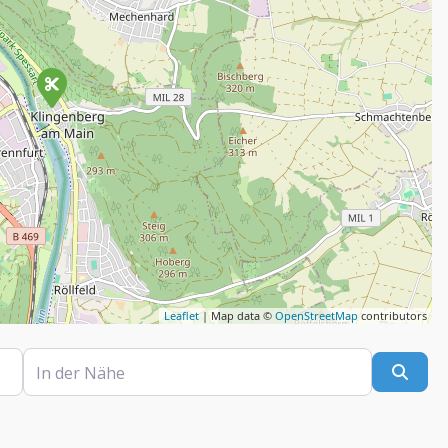
Leaflet
| Map data ©
OpenStreetMap
contributors
In der Nähe
Such