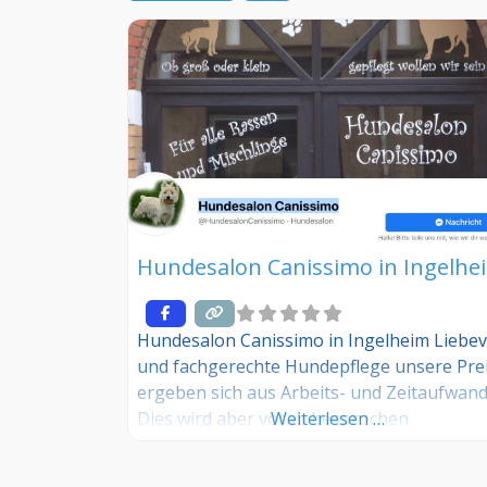
Hundesalon Canissimo in Ingelhe
Hundesalon Canissimo in Ingelheim Liebev
und fachgerechte Hundepflege unsere Pre
ergeben sich aus Arbeits- und Zeitaufwand
Dies wird aber vorab besprochen.
Weiterlesen …