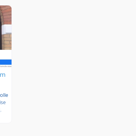
im
olle
ise
,