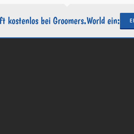
ft kostenlos bei Groomers.World ein:
E
.World | Ein Projekt der
Internetactive GmbH
| Wordpress-Website