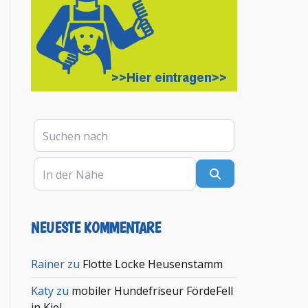
Suchen nach
In der Nähe
Suchen
NEUESTE KOMMENTARE
en
Rainer
zu
Flotte Locke Heusenstamm
Katy
zu
mobiler Hundefriseur FördeFell
in Kiel