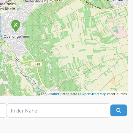
Leaflet
| Map data ©
OpenStreetMap
contributors
In der Nähe
Such