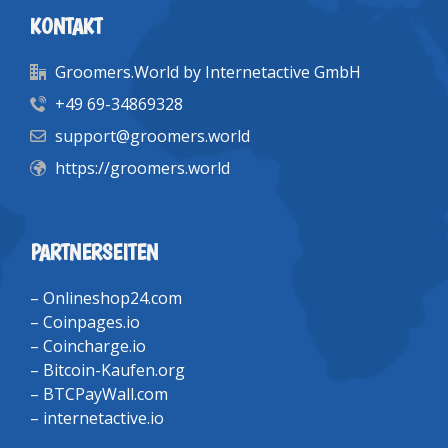
KONTAKT
Groomers.World by Internetactive GmbH
+49 69-34869328
support@groomers.world
https://groomers.world
PARTNERSEITEN
–
Onlineshop24.com
–
Coinpages.io
–
Coincharge.io
–
Bitcoin-Kaufen.org
–
BTCPayWall.com
–
internetactive.io