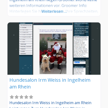
weiteren Informationen vor. Groomer Info:
Hinterlegen Sie hier kostenlos Ihre Sprechzeiten,
Weiterlesen …
Leistungen und weitere Infos – jetzt kostenlos
anmelden! Sind Sie Kunde dieses Hundesalons?
Dann teilen Sie Ihre Erfahrungen über die
Kommentarfunktion unten mit anderen
Hundebesitzer/innen!
Hundesalon Irm Weiss in Ingelheim
am Rhein
Hundesalon Irm Weiss in Ingelheim am Rhein