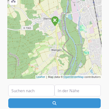
Leaflet
| Map data ©
OpenStreetMap
contributors
Suchen nach
In der Nähe
Suchen