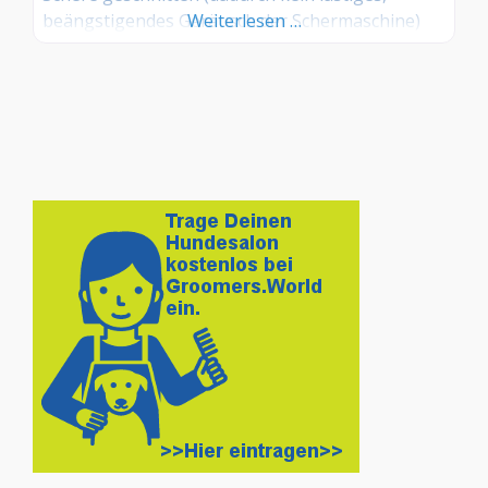
beängstigendes Geräusch der Schermaschine)
Weiterlesen …
spielerische Welpengewöhnung professionelle
Fellpflege von Rassen mit Unterwolle Baden
Ihres Hundes, auch Allergiker medizinische
Bäder (nach Verordnung des Tierarztes) Vertrieb
von Hundezubehör