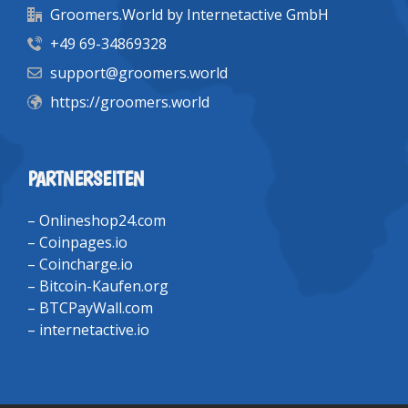
Groomers.World by Internetactive GmbH
+49 69-34869328
support@groomers.world
https://groomers.world
PARTNERSEITEN
–
Onlineshop24.com
–
Coinpages.io
–
Coincharge.io
–
Bitcoin-Kaufen.org
–
BTCPayWall.com
–
internetactive.io