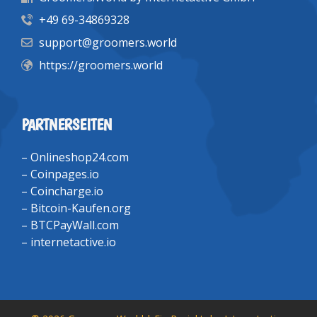
+49 69-34869328
support@groomers.world
https://groomers.world
PARTNERSEITEN
–
Onlineshop24.com
–
Coinpages.io
–
Coincharge.io
–
Bitcoin-Kaufen.org
–
BTCPayWall.com
–
internetactive.io