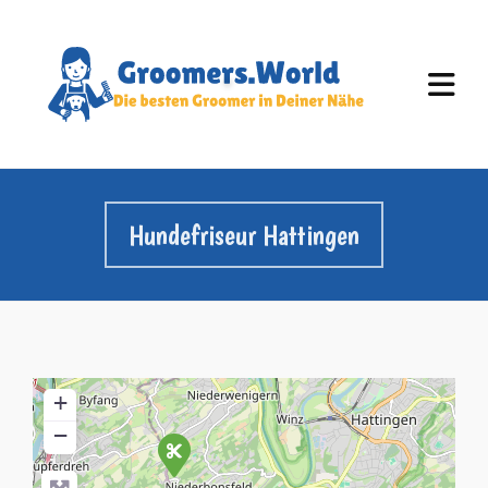
Hundefriseur Hattingen
+
−