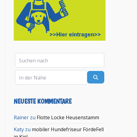
Suchen nach
In der Nähe
Suchen
NEUESTE KOMMENTARE
en
Rainer
zu
Flotte Locke Heusenstamm
Katy
zu
mobiler Hundefriseur FördeFell
in Kiel