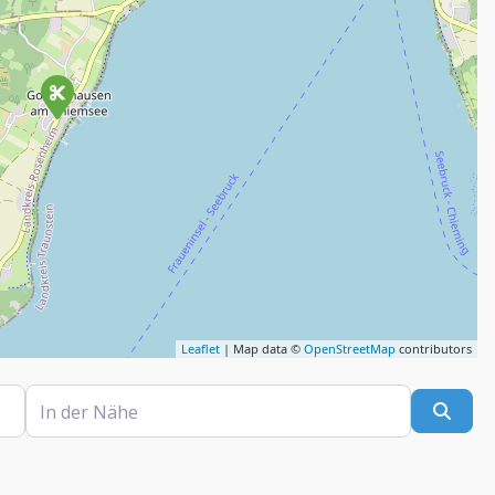
Leaflet
| Map data ©
OpenStreetMap
contributors
In der Nähe
Such