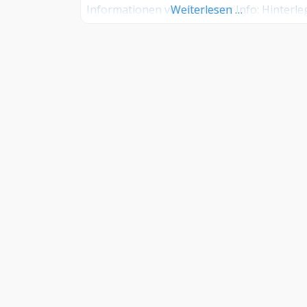
Informationen vor. Groomer Info: Hinterl
Weiterlesen …
Sie hier kostenlos Ihre Sprechzeiten,
Leistungen und weitere Infos – jetzt koste
anmelden! Sind Sie Kunde dieses
Hundesalons? Dann teilen Sie Ihre
Erfahrungen über die Kommentarfunktion
unten mit anderen Hundebesitzer/innen!
INFORMATIONEN
–
FAQ
–
Kontakt
–
Impressum
–
AGB