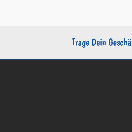
–
Datenschutzerklärung / DSGVO
–
Sie sind Groomer?
Trage Dein Geschä
© 2026 Groomers