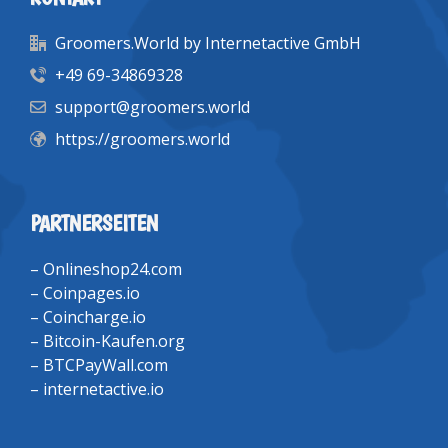
Groomers.World by Internetactive GmbH
+49 69-34869328
support@groomers.world
https://groomers.world
PARTNERSEITEN
–
Onlineshop24.com
–
Coinpages.io
–
Coincharge.io
–
Bitcoin-Kaufen.org
–
BTCPayWall.com
–
internetactive.io