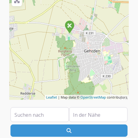
Leaflet
| Map data ©
OpenStreetMap
contributors
Suchen nach
In der Nähe
Suchen