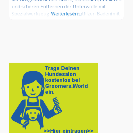
und scheren Entfernen der Unterwolle mit
Spezialwerkzeug (Carding) + Entfilzen Baden(mit
Weiterlesen …
speziellem hautfreundlichem Shampoo) und
Föhnen Prophylaktisches kämmen, Krallen
schneiden Ohrenpflege Pfotenpflege
Ungezieferbehandlung Zeckenentfernung