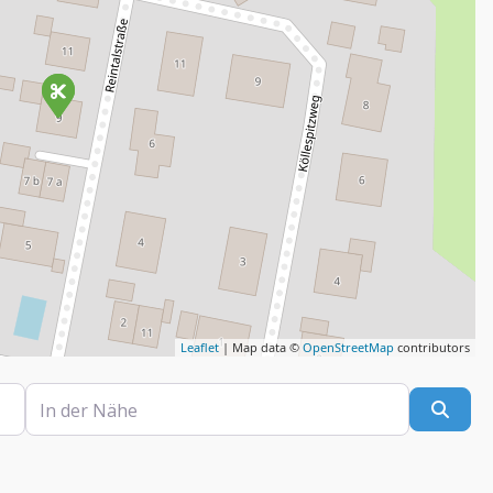
Leaflet
| Map data ©
OpenStreetMap
contributors
In der Nähe
Such