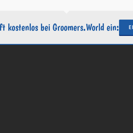
ft kostenlos bei Groomers.World ein:
E
.World | Ein Projekt der
Internetactive GmbH
| Wordpress-Website