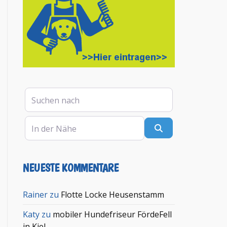
Suchen nach
In der Nähe
Suchen
NEUESTE KOMMENTARE
en
Rainer
zu
Flotte Locke Heusenstamm
Katy
zu
mobiler Hundefriseur FördeFell
in Kiel