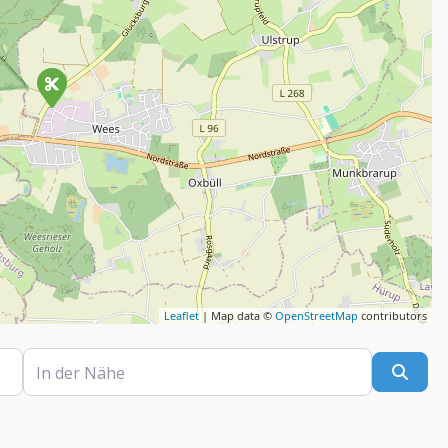
Leaflet
| Map data ©
OpenStreetMap
contributors
In der Nähe
Such