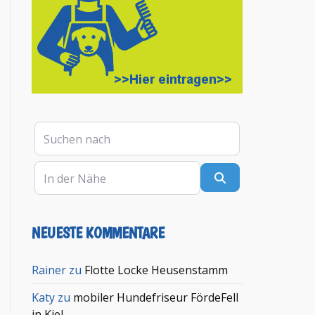
Suchen nach
In der Nähe
Suchen
NEUESTE KOMMENTARE
en
Rainer
zu
Flotte Locke Heusenstamm
Katy
zu
mobiler Hundefriseur FördeFell
in Kiel