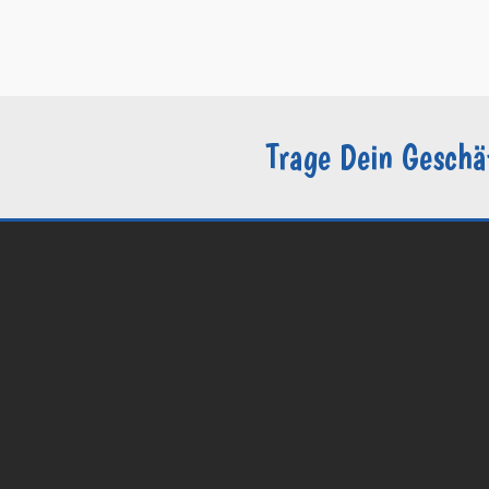
–
Datenschutzerklärung / DSGVO
–
Sie sind Groomer?
Trage Dein Geschä
© 2026 Groomers