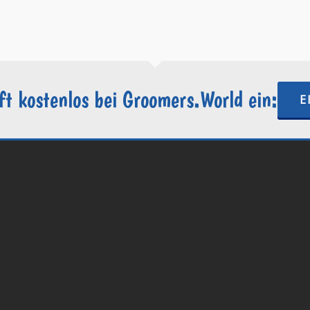
https://groomers.world
ft kostenlos bei Groomers.World ein:
E
.World | Ein Projekt der
Internetactive GmbH
| Wordpress-Website