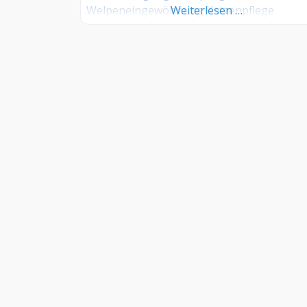
Welpeneingewöhnung Katzenpflege
Weiterlesen …
Pflegeprodukte von MIAU&WOOF Für die
Behandlung und Pflege der Hunde verwen
ich ausschließlich qualitativ hochwertige
Markenprodukte der Firma MIAU&WOOF.
MIAU&WOOF bietet anspruchsvollen Hund
und Katzenhaltern hochwertigste
Pflegeprodukte, die speziell für eine optim
Fellpflege für Rassehunde, Mischlinge und
Katzen entwickelt wurden. Ob Kämmbarkei
Hautfeuchtigkeit,
INFORMATIONEN
–
FAQ
–
Kontakt
–
Impressum
–
AGB