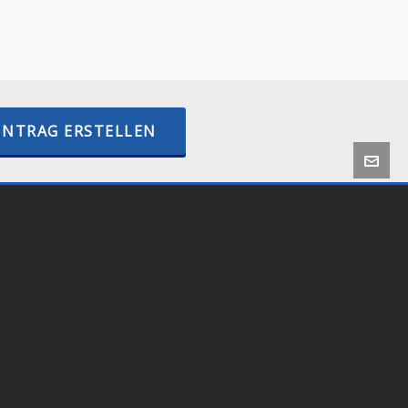
–
BTCPayWall.com
–
internetactive.io
INTRAG ERSTELLEN
 by
Onlineshop24