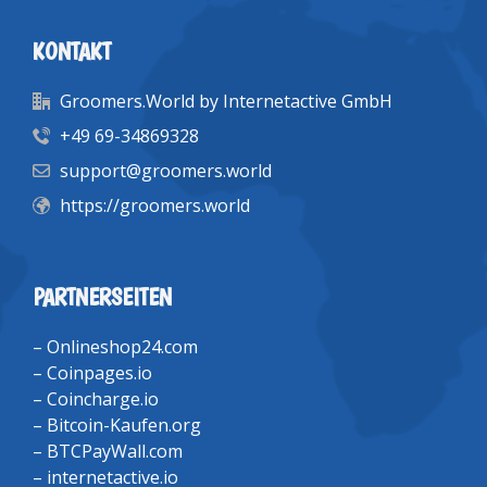
KONTAKT
Groomers.World by Internetactive GmbH
+49 69-34869328
support@groomers.world
https://groomers.world
PARTNERSEITEN
–
Onlineshop24.com
–
Coinpages.io
–
Coincharge.io
–
Bitcoin-Kaufen.org
–
BTCPayWall.com
–
internetactive.io