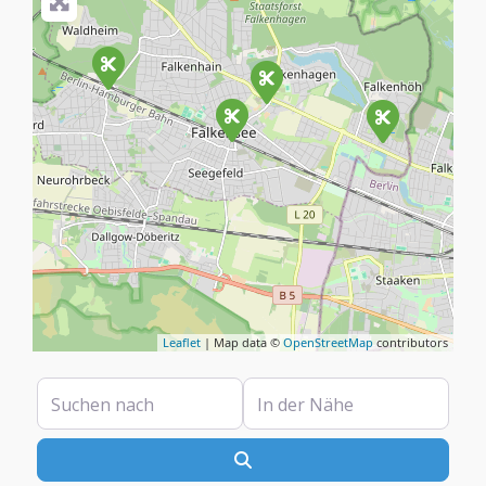
Leaflet
| Map data ©
OpenStreetMap
contributors
Suchen nach
In der Nähe
Suchen