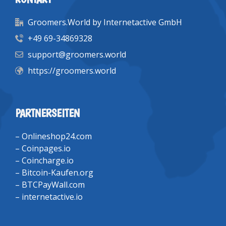
Groomers.World by Internetactive GmbH
+49 69-34869328
support@groomers.world
https://groomers.world
PARTNERSEITEN
–
Onlineshop24.com
–
Coinpages.io
–
Coincharge.io
–
Bitcoin-Kaufen.org
–
BTCPayWall.com
–
internetactive.io