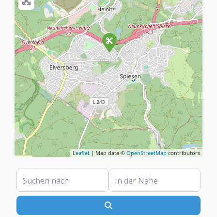
Leaflet
| Map data ©
OpenStreetMap
contributors
Suchen nach
In der Nähe
Suchen